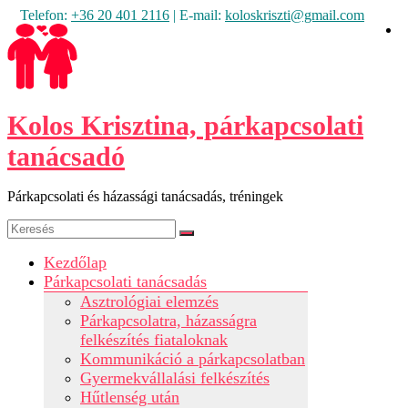
Skip
Telefon:
+36 20 401 2116
| E-mail:
koloskriszti@gmail.com
to
content
Kolos Krisztina, párkapcsolati
tanácsadó
Párkapcsolati és házassági tanácsadás, tréningek
Menu
Kezdőlap
Párkapcsolati tanácsadás
Asztrológiai elemzés
Párkapcsolatra, házasságra
felkészítés fiataloknak
Kommunikáció a párkapcsolatban
Gyermekvállalási felkészítés
Hűtlenség után