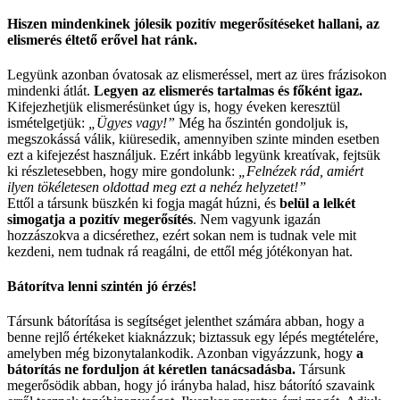
Hiszen mindenkinek jólesik pozitív megerősítéseket hallani, az
elismerés éltető erővel hat ránk.
Legyünk azonban óvatosak az elismeréssel, mert az üres frázisokon
mindenki átlát.
Legyen az elismerés tartalmas és főként igaz.
Kifejezhetjük elismerésünket úgy is, hogy éveken keresztül
ismételgetjük:
„Ügyes vagy!”
Még ha őszintén gondoljuk is,
megszokássá válik, kiüresedik, amennyiben szinte minden esetben
ezt a kifejezést használjuk. Ezért inkább legyünk kreatívak, fejtsük
ki részletesebben, hogy mire gondolunk:
„Felnézek rád, amiért
ilyen tökéletesen oldottad meg ezt a nehéz helyzetet!”
Ettől a társunk büszkén ki fogja magát húzni, és
belül a lelkét
simogatja a pozitív megerősítés
. Nem vagyunk igazán
hozzászokva a dicsérethez, ezért sokan nem is tudnak vele mit
kezdeni, nem tudnak rá reagálni, de ettől még jótékonyan hat.
Bátorítva lenni szintén jó érzés!
Társunk bátorítása is segítséget jelenthet számára abban, hogy a
benne rejlő értékeket kiaknázzuk; biztassuk egy lépés megtételére,
amelyben még bizonytalankodik. Azonban vigyázzunk, hogy
a
bátorítás ne forduljon át kéretlen tanácsadásba.
Társunk
megerősödik abban, hogy jó irányba halad, hisz bátorító szavaink