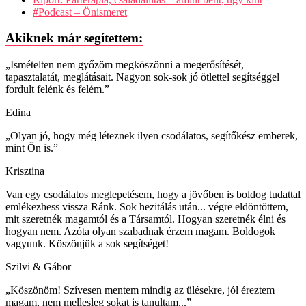
#Podcast – Önismeret
Akiknek már segítettem:
„Ismételten nem győzöm megköszönni a megerősítését,
tapasztalatát, meglátásait. Nagyon sok-sok jó ötlettel segítséggel
fordult felénk és felém.”
Edina
„Olyan jó, hogy még léteznek ilyen csodálatos, segítőkész emberek,
mint Ön is.”
Krisztina
Van egy csodálatos meglepetésem, hogy a jövőben is boldog tudattal
emlékezhess vissza Ránk. Sok hezitálás után... végre eldöntöttem,
mit szeretnék magamtól és a Társamtól. Hogyan szeretnék élni és
hogyan nem. Azóta olyan szabadnak érzem magam. Boldogok
vagyunk. Köszönjük a sok segítséget!
Szilvi & Gábor
„Köszönöm! Szívesen mentem mindig az ülésekre, jól éreztem
magam, nem mellesleg sokat is tanultam...”