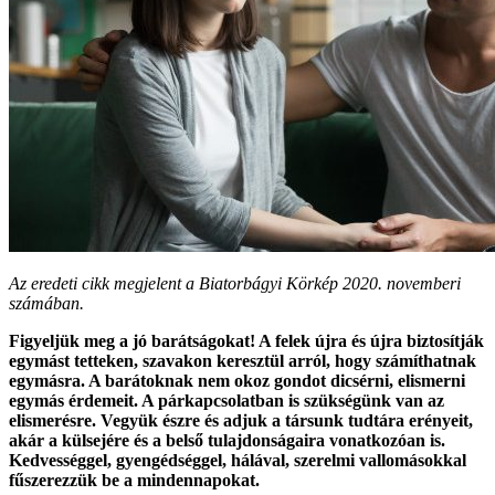
Az eredeti cikk megjelent a Biatorbágyi Körkép 2020. novemberi
számában.
Figyeljük meg a jó barátságokat! A felek újra és újra biztosítják
egymást tetteken, szavakon keresztül arról, hogy számíthatnak
egymásra. A barátoknak nem okoz gondot dicsérni, elismerni
egymás érdemeit. A párkapcsolatban is szükségünk van az
elismerésre. Vegyük észre és adjuk a társunk tudtára erényeit,
akár a külsejére és a belső tulajdonságaira vonatkozóan is.
Kedvességgel, gyengédséggel, hálával, szerelmi vallomásokkal
fűszerezzük be a mindennapokat.