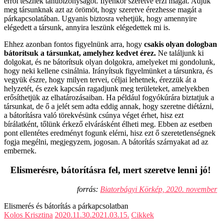
erről tesznek tanúbizonyságot. Ilyenkor szeretve érzi magát. Adjuk
meg társunknak azt az örömöt, hogy szeretve érezhesse magát a
párkapcsolatában. Ugyanis biztosra vehetjük, hogy amennyire
elégedett a társunk, annyira leszünk elégedettek mi is.
Ehhez azonban fontos figyelnünk arra, hogy
csakis olyan dologban
bátorítsuk a társunkat, amelyhez kedvet érez.
Ne találjunk ki
dolgokat, és ne bátorítsuk olyan dolgokra, amelyeket mi gondolunk,
hogy neki kellene csinálnia. Irányítsuk figyelmünket a társunkra, és
vegyük észre, hogy milyen tervei, céljai lehetnek, érezzük át a
helyzetét, és ezek kapcsán ragadjunk meg területeket, amelyekben
erősíthetjük az elhatározásaiban. Ha például fogyókúrára biztatjuk a
társunkat, de ő a jelét sem adta eddig annak, hogy szeretne diétázni,
a bátorításra való törekvésünk csúnya véget érhet, hisz ezt
bírálatként, tőlünk érkező elvárásként élheti meg. Ebben az esetben
pont ellentétes eredményt fogunk elérni, hisz ezt ő szeretetlenségnek
fogja megélni, megjegyzem, jogosan. A bátorítás szárnyakat ad az
embernek.
Elismerésre, bátorításra fel, mert szeretve lenni jó!
forrás:
Biatorbágyi Körkép, 2020. november
Elismerés és bátorítás a párkapcsolatban
Kolos Krisztina
2020.11.30.
2021.03.15.
Cikkek