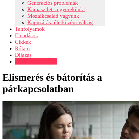
Generációs problémák
Kamasz lett a gyerekünk!
Mozaikcsalád vagyunk!
Kapuzárás, életközépi válság
Tanfolyamok
Előadások
Cikkek
Rólam
Díjazás
Időpont egyeztetés
Elismerés és bátorítás a
párkapcsolatban