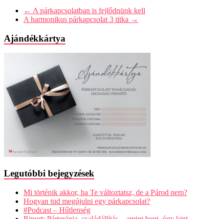
←
A párkapcsolatban is fejlődnünk kell
A harmonikus párkapcsolat 3 titka
→
Ajándékkártya
Legutóbbi bejegyzések
Mi történik akkor, ha Te változtatsz, de a Párod nem?
Hogyan tud megújulni egy párkapcsolat?
#Podcast – Hűtlenség
Riport: Párterápia, családállítás – amint bent, úgy kint