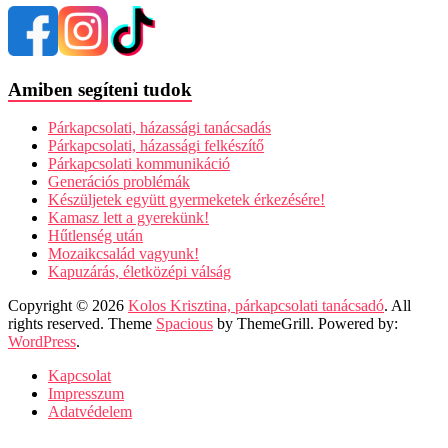
Amiben segíteni tudok
Párkapcsolati, házassági tanácsadás
Párkapcsolati, házassági felkészítő
Párkapcsolati kommunikáció
Generációs problémák
Készüljetek együtt gyermeketek érkezésére!
Kamasz lett a gyerekünk!
Hűtlenség után
Mozaikcsalád vagyunk!
Kapuzárás, életközépi válság
Copyright © 2026
Kolos Krisztina, párkapcsolati tanácsadó
. All
rights reserved. Theme
Spacious
by ThemeGrill. Powered by:
WordPress
.
Kapcsolat
Impresszum
Adatvédelem