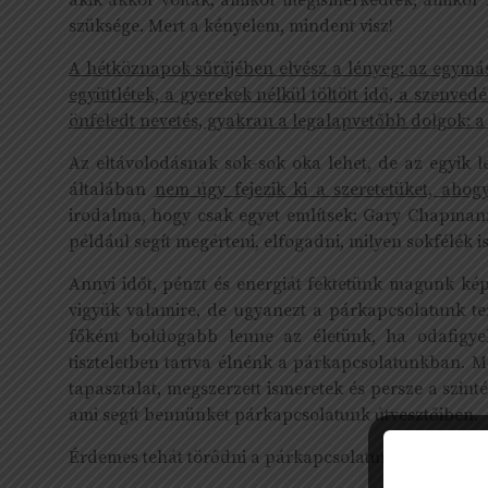
akik akkor voltak, amikor megismerkedtek, amikor 
szüksége. Mert a kényelem, mindent visz!
A hétköznapok sűrűjében elvész a lényeg: az egymáss
együttlétek, a gyerekek nélkül töltött idő, a szenve
önfeledt nevetés, gyakran a legalapvetőbb dolgok: a ti
Az eltávolodásnak sok-sok oka lehet, de az egyi
általában
nem úgy fejezik ki a szeretetüket, ahog
irodalma, hogy csak egyet említsek: Gary Chapman
például segít megérteni, elfogadni, milyen sokfélék i
Annyi időt, pénzt és energiát fektetünk magunk képz
vigyük valamire, de ugyanezt a párkapcsolatunk t
főként boldogabb lenne az életünk, ha odafigyel
tiszteletben tartva élnénk a párkapcsolatunkban. M
tapasztalat, megszerzett ismeretek és persze a szinté
ami segít bennünket párkapcsolatunk útvesztőiben.
Érdemes tehát törődni a párkapcsolatunkkal, energiát