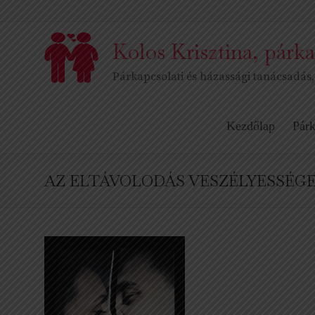
Skip
to
content
Kolos Krisztina, párka
Párkapcsolati és házassági tanácsadás,
Kezdőlap
Párk
AZ ELTÁVOLODÁS VESZÉLYESSÉG