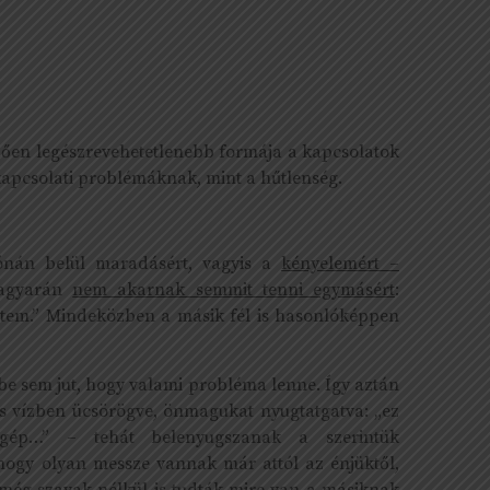
dően legészrevehetetlenebb formája a kapcsolatok
pcsolati problémáknak, mint a hűtlenség.
zónán belül maradásért, vagyis a
kényelemért –
magyarán
nem akarnak semmit tenni egymásért
:
ptem.” Mindeközben a másik fél is hasonlóképpen
be sem jut, hogy valami probléma lenne. Így aztán
yos vízben ücsörögve, önmagukat nyugtatgatva: „ez
ép…” – tehát belenyugszanak a szerintük
hogy olyan messze vannak már attól az énjüktől,