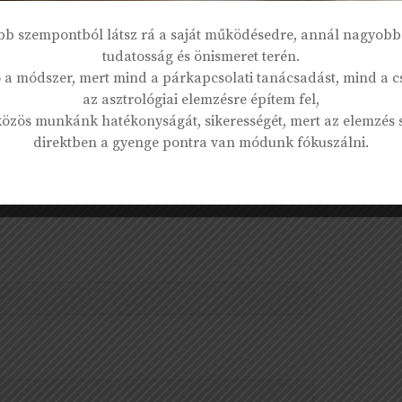
bb szempontból látsz rá a saját működésedre, annál nagyobb 
tudatosság és önismeret terén.
 a módszer, mert mind a párkapcsolati tanácsadást, mind a cs
az asztrológiai elemzésre építem fel,
 közös munkánk hatékonyságát, sikerességét, mert az elemzés 
direktben a gyenge pontra van módunk fókuszálni.