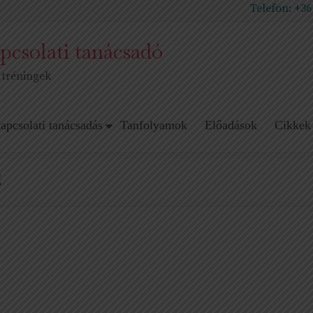
Telefon:
+36
pcsolati tanácsadó
 tréningek
apcsolati tanácsadás
Tanfolyamok
Előadások
Cikkek
E