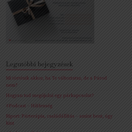
Legutóbbi bejegyzések
Mi történik akkor, ha Te változtatsz, de a Párod
nem?
Hogyan tud megújulni egy párkapcsolat?
#Podcast – Hűtlenség
Riport: Párterápia, családállítás – amint bent, úgy
kint