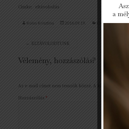
Asz
Cimke:
eltávolodás
a mél
Kolos Krisztina
2016.09.19.
Cikkek
Ninc
←
ELTÁVOLODTUNK
Vélemény, hozzászólás?
Az e-mail címet nem tesszük közzé.
A kötelező mező
Hozzászólás
*