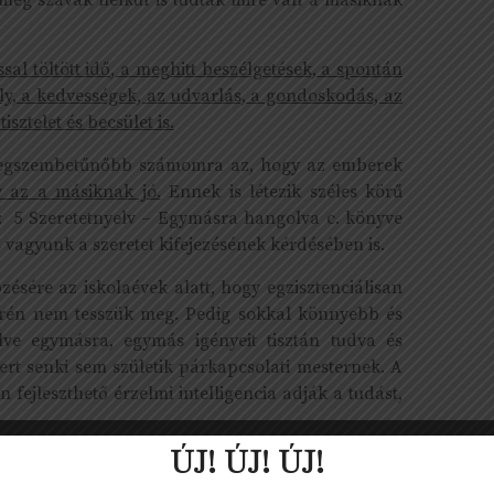
még szavak nélkül is tudták mire van a másiknak
al töltött idő, a meghitt beszélgetések, a spontán
dély, a kedvességek, az udvarlás, a gondoskodás, az
sztelet és becsület is.
k legszembetűnőbb számomra az, hogy az emberek
y az a másiknak jó.
Ennek is létezik széles körű
: 5 Szeretetnyelv – Egymásra hangolva c. könyve
s vagyunk a szeretet kifejezésének kérdésében is.
ésére az iskolaévek alatt, hogy egzisztenciálisan
erén nem tesszük meg. Pedig sokkal könnyebb és
ve egymásra, egymás igényeit tisztán tudva és
ert senki sem születik párkapcsolati mesternek. A
n fejleszthető érzelmi intelligencia adják a tudást,
ÚJ! ÚJ! ÚJ!
, és időt szánni rá, mert megtérül!