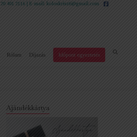
 20 401 2116
| E-mail:
koloskriszti@gmail.com
Rólam
Díjazás
Időpont egyeztetés
Ajándékkártya