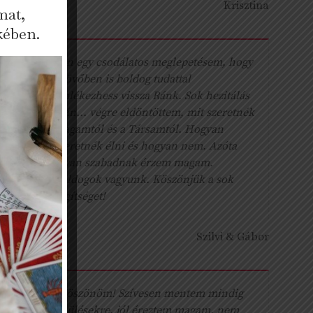
Krisztina
mat,
kében.
Van egy csodálatos meglepetésem, hogy
a jövőben is boldog tudattal
emlékezhess vissza Ránk. Sok hezitálás
után... végre eldöntöttem, mit szeretnék
magamtól és a Társamtól. Hogyan
szeretnék élni és hogyan nem. Azóta
olyan szabadnak érzem magam.
Boldogok vagyunk. Köszönjük a sok
segítséget!
Szilvi & Gábor
„Köszönöm! Szívesen mentem mindig
az ülésekre, jól éreztem magam, nem