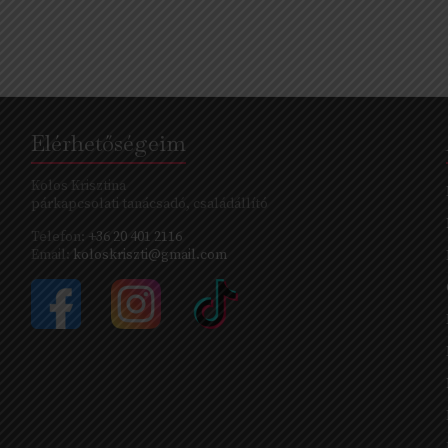
Elérhetőségeim
Kolos Krisztina
párkapcsolati tanácsadó, családállító
Telefon:
+36 20 401 2116
Email:
koloskriszti@gmail.com
s
s