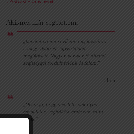
#Podcast – Önismeret
Akiknek már segítettem:
„Ismételten nem győzöm megköszönni
a megerősítését, tapasztalatát,
meglátásait. Nagyon sok-sok jó ötlettel
segítséggel fordult felénk és felém.”
Edina
„Olyan jó, hogy még léteznek ilyen
csodálatos, segítőkész emberek, mint
Ön is.”