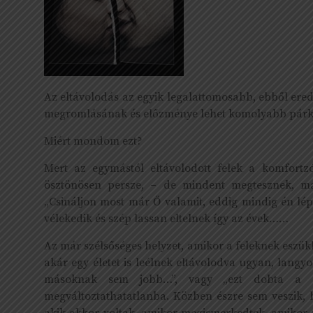
Az eltávolodás az egyik legalattomosabb, ebből ere
megromlásának és előzménye lehet komolyabb párka
Miért mondom ezt?
Mert az egymástól eltávolodott felek a komfort
ösztönösen persze, – de mindent megtesznek, 
„Csináljon most már Ő valamit, eddig mindig én lé
vélekedik és szép lassan eltelnek így az évek……
Az már szélsőséges helyzet, amikor a feleknek eszük
akár egy életet is leélnek eltávolodva ugyan, lang
másoknak sem jobb…”, vagy „ezt dobta a g
megváltoztathatatlanba. Közben észre sem veszik, 