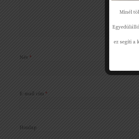
Minél tö
Egyedülálló
ez segíti a
Név
*
E-mail cím
*
Honlap