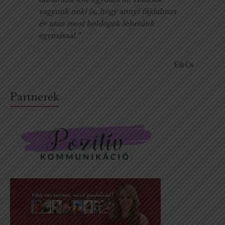
vagyunk neki is, hogy annyi fájdalmas
év után most boldogok lehetünk
egymással.”
E&Cs
Partnerek