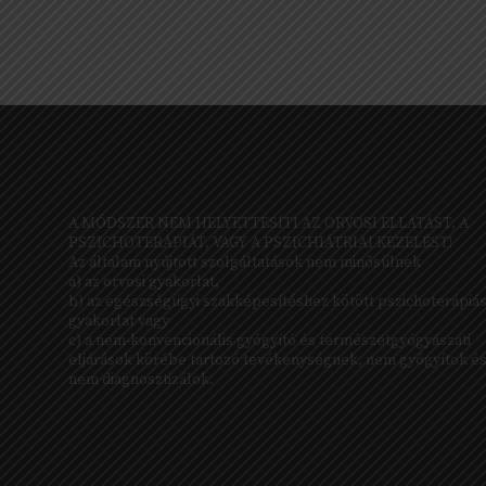
A MÓDSZER NEM HELYETTESÍTI AZ ORVOSI ELLÁTÁST, A
PSZICHOTERÁPIÁT, VAGY A PSZICHIÁTRIAI KEZELÉST!
Az általam nyújtott szolgáltatások nem minősülnek
a) az orvosi gyakorlat,
b) az egészségügyi szakképesítéshez kötött pszichoterápiá
gyakorlat vagy
c) a nem-konvencionális gyógyító és természetgyógyászati
eljárások körébe tartozó tevékenységnek, nem gyógyítok é
nem diagnosztizálok.