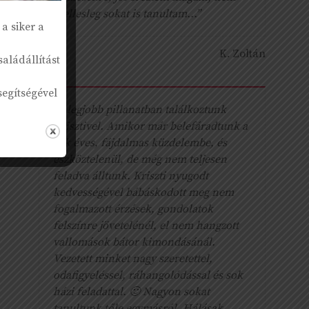
mellesleg sokat is tanultam...”
a siker a
K. Zoltán
aládállítást
segítségével
“A legjobb pillanatban találkoztunk
Krisztivel. Amikor már belefáradtunk a
sok éves, fájdalmas küzdelembe, és
eszköztelenül, de még nem teljesen
feladva álltunk. Kriszti nyugodt
kedvességével bábáskodott meg nem
fogalmazott érzések, gondolatok
felszínre jövetelénél, el nem hangzott
vallomások bátor kimondásánál.
Vezetett minket nagy szeretettel,
odafigyeléssel, ráhangolódással és sok
házi feladattal. 🙂 Nagyon sokat
tanultunk tőle egymásról. Hálásak