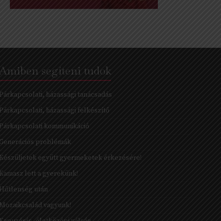
Amiben segíteni tudok
Párkapcsolati, házassági tanácsadás
Párkapcsolati, házassági felkészítő
Párkapcsolati kommunikáció
Generációs problémák
Készüljetek együtt gyermeketek érkezésére!
Kamasz lett a gyerekünk!
Hűtlenség után
Mozaikcsalád vagyunk!