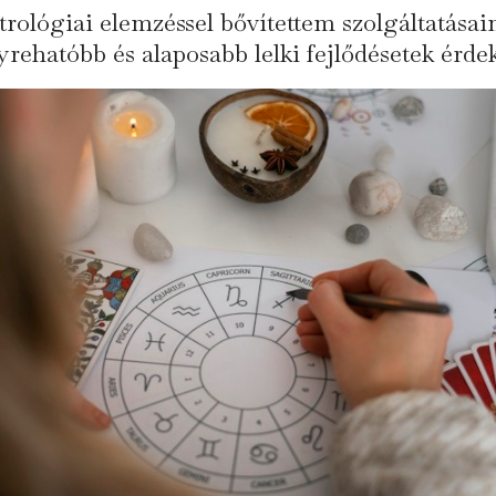
trológiai elemzéssel bővítettem szolgáltatásai
yrehatóbb és alaposabb lelki fejlődésetek érde
senek hozzászólások
TISZTELET
→
ket
*
karakterrel jelöltük