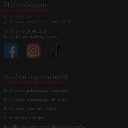
Elérhetőségeim
Kolos Krisztina
párkapcsolati tanácsadó, családállító
Telefon:
+36 20 401 2116
Email:
koloskriszti@gmail.com
Amiben segíteni tudok
Párkapcsolati, házassági tanácsadás
Párkapcsolati, házassági felkészítő
Párkapcsolati kommunikáció
Generációs problémák
Készüljetek együtt gyermeketek érkezésére!