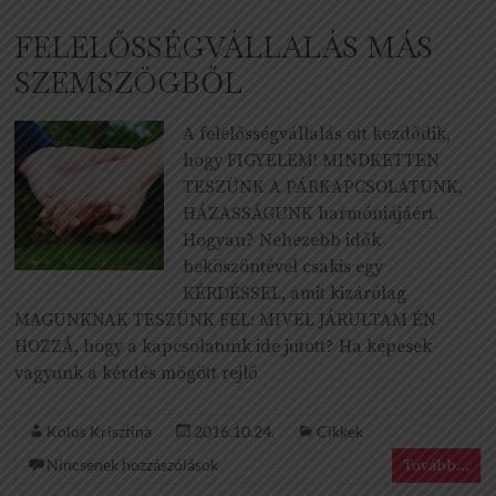
FELELŐSSÉGVÁLLALÁS MÁS
SZEMSZÖGBŐL
A felelősségvállalás ott kezdődik,
hogy FIGYELEM! MINDKETTEN
TESZÜNK A PÁRKAPCSOLATUNK,
HÁZASSÁGUNK harmóniájáért.
Hogyan? Nehezebb idők
beköszöntével csakis egy
KÉRDÉSSEL, amit kizárólag
MAGUNKNAK TESZÜNK FEL: MIVEL JÁRULTAM ÉN
HOZZÁ, hogy a kapcsolatunk ide jutott? Ha képesek
vagyunk a kérdés mögött rejlő
Kolos Krisztina
2016.10.24.
Cikkek
Nincsenek hozzászólások
Tovább...