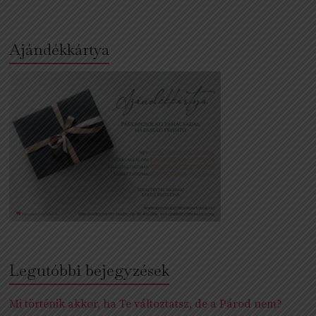
Ajándékkártya
Legutóbbi bejegyzések
Mi történik akkor, ha Te változtatsz, de a Párod nem?