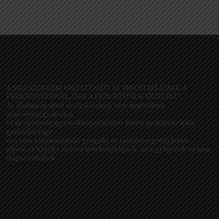
A MÓDSZER NEM HELYETTESÍTI AZ ORVOSI ELLÁTÁST, A
PSZICHOTERÁPIÁT, VAGY A PSZICHIÁTRIAI KEZELÉST!
Az általam nyújtott szolgáltatások nem minősülnek
a) az orvosi gyakorlat,
b) az egészségügyi szakképesítéshez kötött pszichoterápiás
gyakorlat vagy
c) a nem-konvencionális gyógyító és természetgyógyászati
eljárások körébe tartozó tevékenységnek, nem gyógyítok és nem
diagnosztizálok.