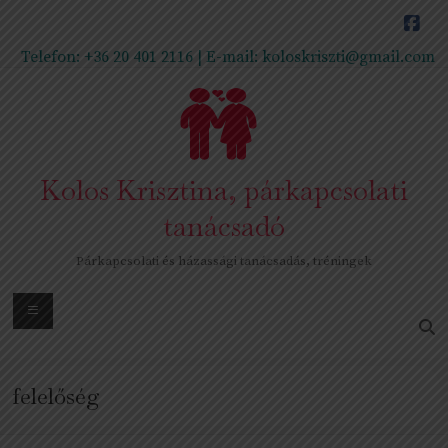
Skip
to
content
Telefon:
+36 20 401 2116
| E-mail:
koloskriszti@gmail.com
Kolos Krisztina, párkapcsolati
tanácsadó
Párkapcsolati és házassági tanácsadás, tréningek
Menu
felelőség