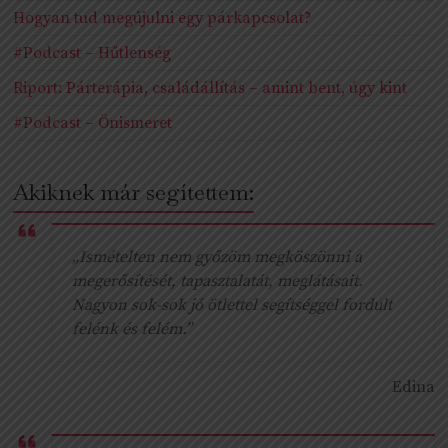
Hogyan tud megújulni egy párkapcsolat?
#Podcast – Hűtlenség
Riport: Párterápia, családállítás – amint bent, úgy kint
#Podcast – Önismeret
Akiknek már segítettem:
„Ismételten nem győzöm megköszönni a
megerősítését, tapasztalatát, meglátásait.
Nagyon sok-sok jó ötlettel segítséggel fordult
felénk és felém.”
Edina