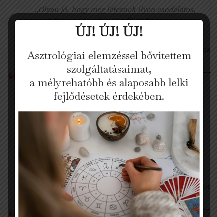
„Olyan jó, hogy még léteznek ilyen csodálatos,
segítőkész emberek, mint Ön is.”
ÚJ! ÚJ! ÚJ!
Krisztina
Asztrológiai elemzéssel bővítettem
szolgáltatásaimat,
a mélyrehatóbb és alaposabb lelki
Van egy csodálatos meglepetésem, hogy a
fejlődésetek érdekében.
jövőben is boldog tudattal emlékezhess vissza
Ránk. Sok hezitálás után... végre eldöntöttem,
mit szeretnék magamtól és a Társamtól.
Hogyan szeretnék élni és hogyan nem. Azóta
olyan szabadnak érzem magam. Boldogok
vagyunk. Köszönjük a sok segítséget!
Szilvi & Gábor