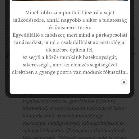
„Köszönöm! Szívesen mentem mindig az
Minél több szempontból látsz rá a saját
ülésekre, jól éreztem magam, nem mellesleg
működésedre, annál nagyobb a siker a tudatosság
sokat is tanultam...”
és önismeret terén.
Egyedülálló a módszer, mert mind a párkapcsolati
K. Zoltán
tanácsadást, mind a családállítást az asztrológiai
elemzésre építem fel,
ez segíti a közös munkánk hatékonyságát,
“A legjobb pillanatban találkoztunk Krisztivel.
sikerességét, mert az elemzés segítségével
Amikor már belefáradtunk a sok éves,
direktben a gyenge pontra van módunk fókuszálni.
fájdalmas küzdelembe, és eszköztelenül, de
még nem teljesen feladva álltunk. Kriszti
nyugodt kedvességével bábáskodott meg nem
fogalmazott érzések, gondolatok felszínre
jövetelénél, el nem hangzott vallomások bátor
kimondásánál. Vezetett minket nagy
szeretettel, odafigyeléssel, ráhangolódással és
sok házi feladattal. 🙂 Nagyon sokat tanultunk
tőle egymásról. Hálásak vagyunk neki is, hogy