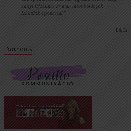
annyi fájdalmas év után most boldogok
lehetünk egymással.”
E&Cs
Partnerek