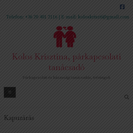
Skip
to
content
Telefon:
+36 20 401 2116
| E-mail:
koloskriszti@gmail.com
Kolos Krisztina, párkapcsolati
tanácsadó
Párkapcsolati és házassági tanácsadás, tréningek
Menu
Kapuzárás