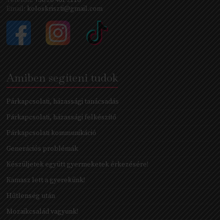
Telefon:
+36 20 401 2116
Email:
koloskriszti@gmail.com
Amiben segíteni tudok
Párkapcsolati, házassági tanácsadás
Párkapcsolati, házassági felkészítő
Párkapcsolati kommunikáció
Generációs problémák
Készüljetek együtt gyermeketek érkezésére!
Kamasz lett a gyerekünk!
Hűtlenség után
Mozaikcsalád vagyunk!