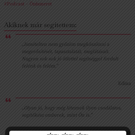
#Podcast – Önismeret
Akiknek már segítettem:
„Ismételten nem győzöm megköszönni a
megerősítését, tapasztalatát, meglátásait.
Nagyon sok-sok jó ötlettel segítséggel fordult
felénk és felém.”
Edina
„Olyan jó, hogy még léteznek ilyen csodálatos,
segítőkész emberek, mint Ön is.”
Krisztina