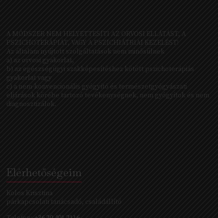
A MÓDSZER NEM HELYETTESÍTI AZ ORVOSI ELLÁTÁST, A
PSZICHOTERÁPIÁT, VAGY A PSZICHIÁTRIAI KEZELÉST!
Az általam nyújtott szolgáltatások nem minősülnek
a) az orvosi gyakorlat,
b) az egészségügyi szakképesítéshez kötött pszichoterápiás
gyakorlat vagy
c) a nem-konvencionális gyógyító és természetgyógyászati
eljárások körébe tartozó tevékenységnek, nem gyógyítok és nem
diagnosztizálok.
Elérhetőségeim
Kolos Krisztina
párkapcsolati tanácsadó, családállító