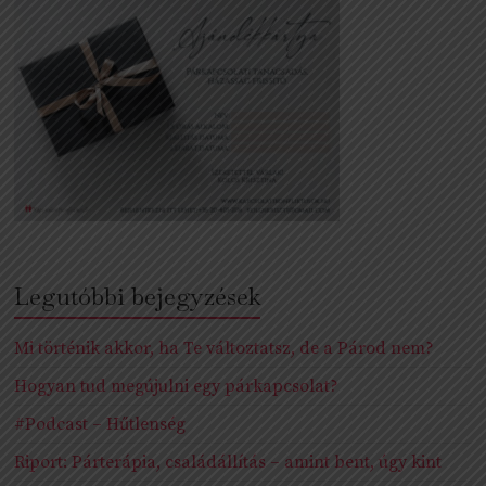
Legutóbbi bejegyzések
Mi történik akkor, ha Te változtatsz, de a Párod nem?
Hogyan tud megújulni egy párkapcsolat?
#Podcast – Hűtlenség
Riport: Párterápia, családállítás – amint bent, úgy kint