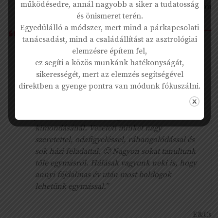
működésedre, annál nagyobb a siker a tudatosság
K. Zoltán
és önismeret terén.
Egyedülálló a módszer, mert mind a párkapcsolati
tanácsadást, mind a családállítást az asztrológiai
“A legjobb pillanatban találkoztunk Krisztivel.
elemzésre építem fel,
Amikor már belefáradtunk a sok éves,
ez segíti a közös munkánk hatékonyságát,
fájdalmas küzdelembe, és eszköztelenül, de
sikerességét, mert az elemzés segítségével
még nem teljesen feladva álltunk. Kriszti
direktben a gyenge pontra van módunk fókuszálni.
nyugodt kedvességével bábáskodott meg nem
fogalmazott érzések, gondolatok felszínre
jövetelénél, el nem hangzott vallomások bátor
kimondásánál. Vezetett minket nagy
szeretettel, odafigyeléssel, ráhangolódással és
sok házi feladattal. 🙂 Nagyon sokat tanultunk
tőle egymásról. Hálásak vagyunk neki is, hogy
annyi fájdalmas év után most boldogok
lehetünk egymással.”
E&Cs