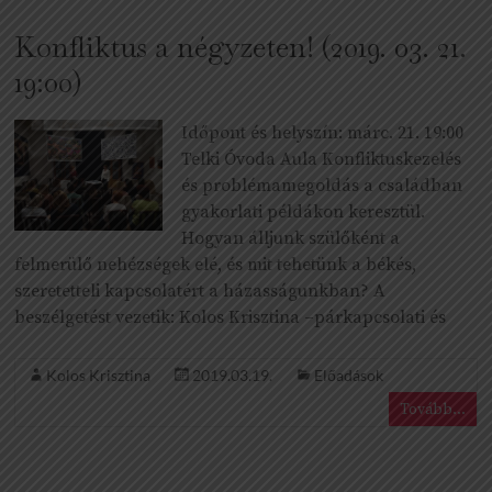
Konfliktus a négyzeten! (2019. 03. 21.
19:00)
Időpont és helyszín: márc. 21. 19:00
Telki Óvoda Aula Konfliktuskezelés
és problémamegoldás a családban
gyakorlati példákon keresztül.
Hogyan álljunk szülőként a
felmerülő nehézségek elé, és mit tehetünk a békés,
szeretetteli kapcsolatért a házasságunkban? A
beszélgetést vezetik: Kolos Krisztina –párkapcsolati és
Kolos Krisztina
2019.03.19.
Előadások
Tovább...