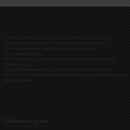
A MÓDSZER NEM HELYETTESÍTI AZ ORVOSI ELLÁTÁST, A
PSZICHOTERÁPIÁT, VAGY A PSZICHIÁTRIAI KEZELÉST!
Az általam nyújtott szolgáltatások nem minősülnek
a) az orvosi gyakorlat,
b) az egészségügyi szakképesítéshez kötött pszichoterápiás
gyakorlat vagy
c) a nem-konvencionális gyógyító és természetgyógyászati
eljárások körébe tartozó tevékenységnek, nem gyógyítok és nem
diagnosztizálok.
Elérhetőségeim