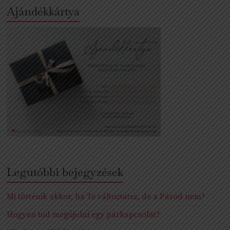
Ajándékkártya
Legutóbbi bejegyzések
Mi történik akkor, ha Te változtatsz, de a Párod nem?
Hogyan tud megújulni egy párkapcsolat?