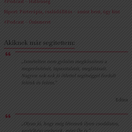
#Podcast – Hűtlenség
Riport: Párterápia, családállítás – amint bent, úgy kint
#Podcast – Önismeret
Akiknek már segítettem:
„Ismételten nem győzöm megköszönni a
megerősítését, tapasztalatát, meglátásait.
Nagyon sok-sok jó ötlettel segítséggel fordult
felénk és felém.”
Edina
„Olyan jó, hogy még léteznek ilyen csodálatos,
segítőkész emberek, mint Ön is.”