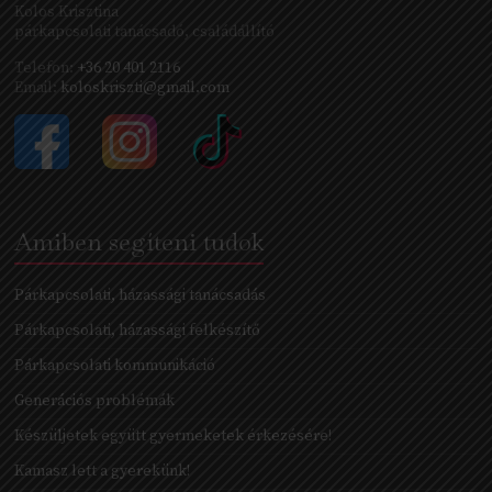
Kolos Krisztina
párkapcsolati tanácsadó, családállító
Telefon:
+36 20 401 2116
Email:
koloskriszti@gmail.com
Amiben segíteni tudok
Párkapcsolati, házassági tanácsadás
Párkapcsolati, házassági felkészítő
Párkapcsolati kommunikáció
Generációs problémák
Készüljetek együtt gyermeketek érkezésére!
Kamasz lett a gyerekünk!