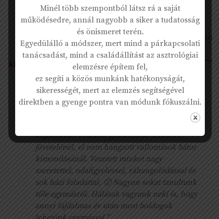
Minél több szempontból látsz rá a saját
sokat is tanultam...”
működésedre, annál nagyobb a siker a tudatosság
és önismeret terén.
K. Zoltán
Egyedülálló a módszer, mert mind a párkapcsolati
tanácsadást, mind a családállítást az asztrológiai
elemzésre építem fel,
“A legjobb pillanatban találkoztunk Krisztivel.
ez segíti a közös munkánk hatékonyságát,
Amikor már belefáradtunk a sok éves,
sikerességét, mert az elemzés segítségével
fájdalmas küzdelembe, és eszköztelenül, de
direktben a gyenge pontra van módunk fókuszálni.
még nem teljesen feladva álltunk. Kriszti
nyugodt kedvességével bábáskodott meg nem
fogalmazott érzések, gondolatok felszínre
jövetelénél, el nem hangzott vallomások bátor
kimondásánál. Vezetett minket nagy
szeretettel, odafigyeléssel, ráhangolódással és
sok házi feladattal. 🙂 Nagyon sokat tanultunk
tőle egymásról. Hálásak vagyunk neki is, hogy
annyi fájdalmas év után most boldogok
lehetünk egymással.”