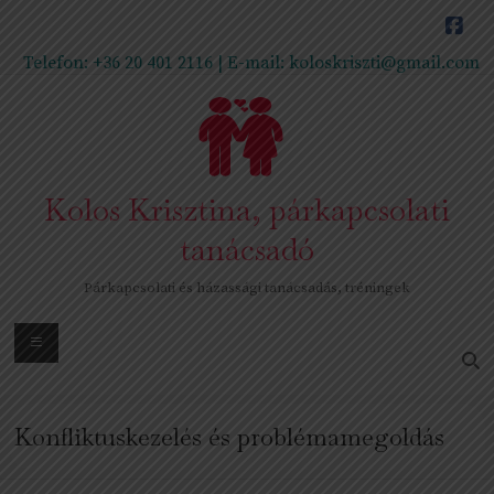
Skip
to
content
Telefon:
+36 20 401 2116
| E-mail:
koloskriszti@gmail.com
Kolos Krisztina, párkapcsolati
tanácsadó
Párkapcsolati és házassági tanácsadás, tréningek
Menu
Konfliktuskezelés és problémamegoldás