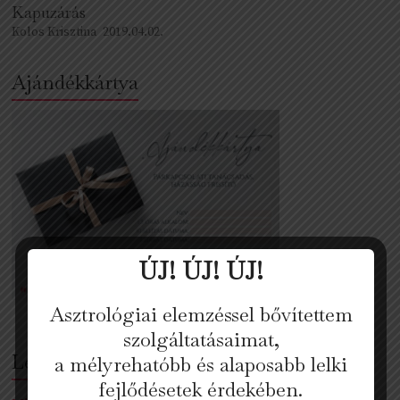
Kapuzárás
Kolos Krisztina
2019.04.02.
Ajándékkártya
ÚJ! ÚJ! ÚJ!
Asztrológiai elemzéssel bővítettem
szolgáltatásaimat,
Legutóbbi bejegyzések
a mélyrehatóbb és alaposabb lelki
fejlődésetek érdekében.