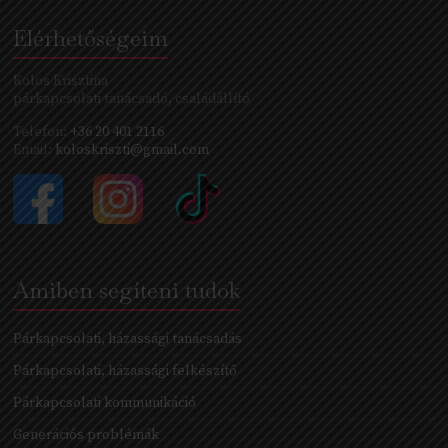
Elérhetőségeim
Kolos Krisztina
párkapcsolati tanácsadó, családállító
Telefon:
+36 20 401 2116
Email:
koloskriszti@gmail.com
Amiben segíteni tudok
Párkapcsolati, házassági tanácsadás
Párkapcsolati, házassági felkészítő
Párkapcsolati kommunikáció
Generációs problémák