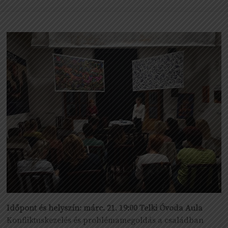
Időpont és helyszín: márc. 21. 19:00 Telki Óvoda Aula
Konfliktuskezelés és problémamegoldás a családban