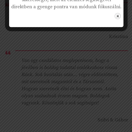
direktben a gyenge pontra van módunk fókuszálni.
„Olyan jó, hogy még léteznek ilyen csodálatos,
segítőkész emberek, mint Ön is.”
Krisztina
Van egy csodálatos meglepetésem, hogy a
jövőben is boldog tudattal emlékezhess vissza
Ránk. Sok hezitálás után... végre eldöntöttem,
mit szeretnék magamtól és a Társamtól.
Hogyan szeretnék élni és hogyan nem. Azóta
olyan szabadnak érzem magam. Boldogok
vagyunk. Köszönjük a sok segítséget!
Szilvi & Gábor