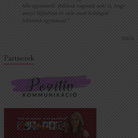
tőle egymásról. Hálásak vagyunk neki is, hogy
annyi fájdalmas év után most boldogok
lehetünk egymással.”
E&Cs
Partnerek