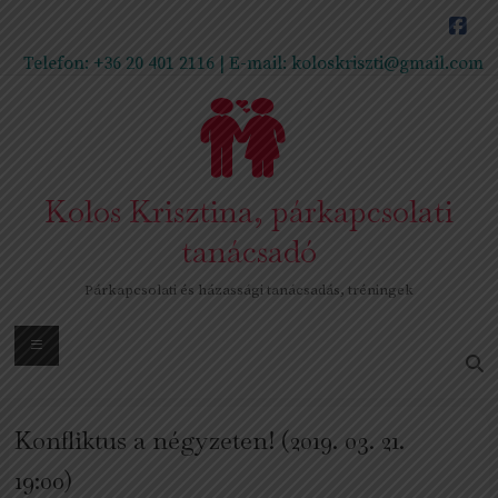
Skip
to
content
Telefon:
+36 20 401 2116
| E-mail:
koloskriszti@gmail.com
Kolos Krisztina, párkapcsolati
tanácsadó
Párkapcsolati és házassági tanácsadás, tréningek
Menu
Konfliktus a négyzeten! (2019. 03. 21.
19:00)