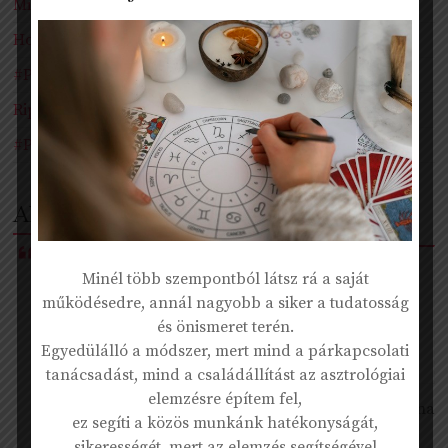
Mi történik akkor, ha Te változtatsz, de a Párod nem?
Hogyan tud megújulni egy párkapcsolat?
#Podcast – Hűtlenség
Riport: Párterápia, családállítás – amint bent, úgy kint
#Podcast – Önismeret
Akiknek már segítettem:
Minél több szempontból látsz rá a saját
„Ismételten nem győzöm megköszönni a
működésedre, annál nagyobb a siker a tudatosság
megerősítését, tapasztalatát, meglátásait.
és önismeret terén.
Nagyon sok-sok jó ötlettel segítséggel fordult
Egyedülálló a módszer, mert mind a párkapcsolati
felénk és felém.”
tanácsadást, mind a családállítást az asztrológiai
elemzésre építem fel,
Edina
ez segíti a közös munkánk hatékonyságát,
sikerességét, mert az elemzés segítségével