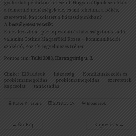
gyakorlati példákon keresztül. Hogyan álljunk szülőként
a felmerülő nehézségek elé, és mit tehetünk a békés,
szeretetteli kapcsolatért a házasságunkban?
A beszélgetést vezetik:
Kolos Krisztina –párkapcsolati és házassági tanácsadó,
valamint Tóthné Magasföldi Rózsa – kommunikációs
szakértő, Pozitív Fegyelmezés tréner
Pontos cím:
Telki 2083, Harangvirág u. 3.
Cimke:
Előadások
házasság
Konfliktuskezelés és
problémamegoldás
problémamegoldás
szeretetteli
kapcsolat
tanácsadás
Kolos Krisztina
2019.03.19.
Előadások
←
Én-Kép
Kapuzárás
→