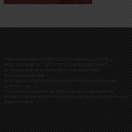
A MÓDSZER NEM HELYETTESÍTI AZ ORVOSI ELLÁTÁST, A
PSZICHOTERÁPIÁT, VAGY A PSZICHIÁTRIAI KEZELÉST!
Az általam nyújtott szolgáltatások nem minősülnek
a) az orvosi gyakorlat,
b) az egészségügyi szakképesítéshez kötött pszichoterápiás
gyakorlat vagy
c) a nem-konvencionális gyógyító és természetgyógyászati
eljárások körébe tartozó tevékenységnek, nem gyógyítok és nem
diagnosztizálok.