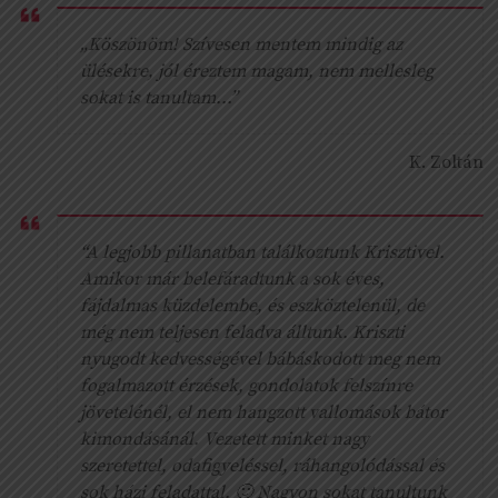
„Köszönöm! Szívesen mentem mindig az
ülésekre, jól éreztem magam, nem mellesleg
sokat is tanultam...”
K. Zoltán
“A legjobb pillanatban találkoztunk Krisztivel.
Amikor már belefáradtunk a sok éves,
fájdalmas küzdelembe, és eszköztelenül, de
még nem teljesen feladva álltunk. Kriszti
nyugodt kedvességével bábáskodott meg nem
fogalmazott érzések, gondolatok felszínre
jövetelénél, el nem hangzott vallomások bátor
kimondásánál. Vezetett minket nagy
szeretettel, odafigyeléssel, ráhangolódással és
sok házi feladattal. 🙂 Nagyon sokat tanultunk