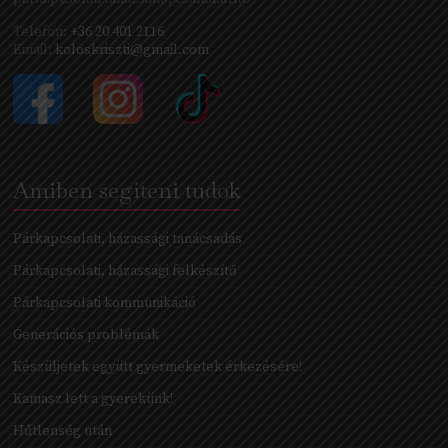
Telefon:
+36 20 401 2116
Email:
koloskriszti@gmail.com
Amiben segíteni tudok
Párkapcsolati, házassági tanácsadás
Párkapcsolati, házassági felkészítő
Párkapcsolati kommunikáció
Generációs problémák
Készüljetek együtt gyermeketek érkezésére!
Kamasz lett a gyerekünk!
Hűtlenség után