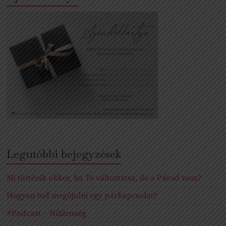
Legutóbbi bejegyzések
Mi történik akkor, ha Te változtatsz, de a Párod nem?
Hogyan tud megújulni egy párkapcsolat?
#Podcast – Hűtlenség