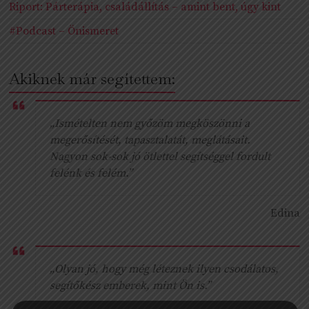
Riport: Párterápia, családállítás – amint bent, úgy kint
#Podcast – Önismeret
Akiknek már segítettem:
„Ismételten nem győzöm megköszönni a
megerősítését, tapasztalatát, meglátásait.
Nagyon sok-sok jó ötlettel segítséggel fordult
felénk és felém.”
Edina
„Olyan jó, hogy még léteznek ilyen csodálatos,
segítőkész emberek, mint Ön is.”