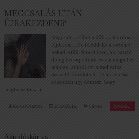
MEGCSALÁS UTÁN
ÚJRAKEZDENI?
Megcsalt…. Elönt a düh….. Mardos a
fájdalom….Ne feledd! Ez a történet
neked is tükröt tart! Igen, borzasztó
dolog becsapottnak érezni magad és
minden, amiről azt hitted valós,
összedől körülötted. De ha az első
sokk után úgy döntesz, hogy
megbocsátasz, új
Kolos Krisztina
2019.05.16.
Cikkek
Tovább...
Ajándékkártya