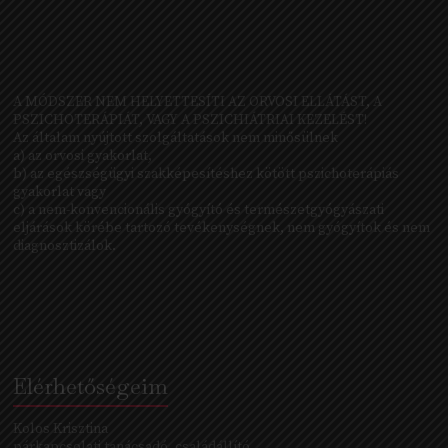
A MÓDSZER NEM HELYETTESÍTI AZ ORVOSI ELLÁTÁST, A
PSZICHOTERÁPIÁT, VAGY A PSZICHIÁTRIAI KEZELÉST!
Az általam nyújtott szolgáltatások nem minősülnek
a) az orvosi gyakorlat,
b) az egészségügyi szakképesítéshez kötött pszichoterápiás
gyakorlat vagy
c) a nem-konvencionális gyógyító és természetgyógyászati
eljárások körébe tartozó tevékenységnek, nem gyógyítok és nem
diagnosztizálok.
Elérhetőségeim
Kolos Krisztina
párkapcsolati tanácsadó, családállító