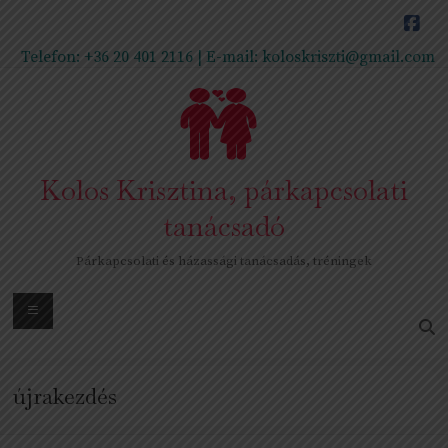
Skip
to
content
Telefon:
+36 20 401 2116
| E-mail:
koloskriszti@gmail.com
Kolos Krisztina, párkapcsolati
tanácsadó
Párkapcsolati és házassági tanácsadás, tréningek
Menu
újrakezdés