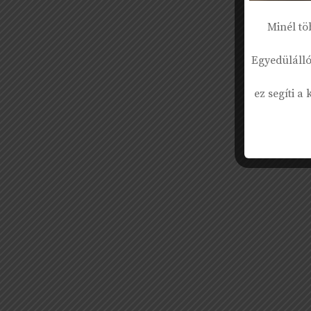
Minél tö
Egyedülálló
ez segíti a