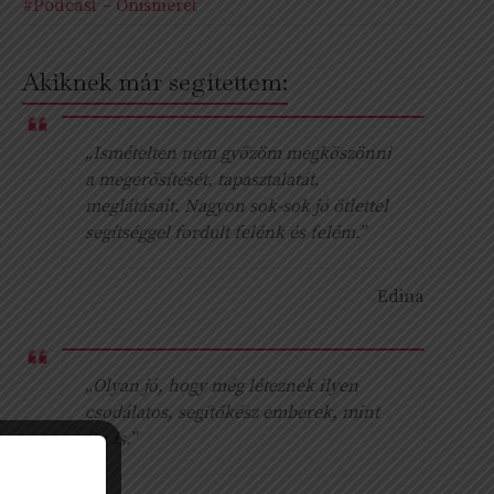
#Podcast – Önismeret
Akiknek már segítettem:
„Ismételten nem győzöm megköszönni
a megerősítését, tapasztalatát,
meglátásait. Nagyon sok-sok jó ötlettel
segítséggel fordult felénk és felém.”
Edina
„Olyan jó, hogy még léteznek ilyen
csodálatos, segítőkész emberek, mint
Ön is.”