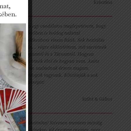
Krisztina
mat,
kében.
Van egy csodálatos meglepetésem, hogy
a jövőben is boldog tudattal
emlékezhess vissza Ránk. Sok hezitálás
után... végre eldöntöttem, mit szeretnék
magamtól és a Társamtól. Hogyan
szeretnék élni és hogyan nem. Azóta
olyan szabadnak érzem magam.
Boldogok vagyunk. Köszönjük a sok
segítséget!
Szilvi & Gábor
„Köszönöm! Szívesen mentem mindig
az ülésekre, jól éreztem magam, nem