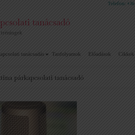
Telefon:
+36
pcsolati tanácsadó
 tréningek
apcsolati tanácsadás
Tanfolyamok
Előadások
Cikkek
ztina párkapcsolati tanácsadó