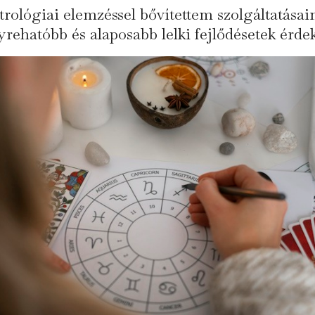
trológiai elemzéssel bővítettem szolgáltatásai
yrehatóbb és alaposabb lelki fejlődésetek érde