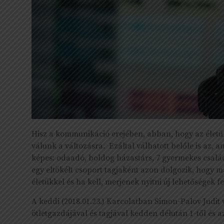
Hisz a kommunikáció erejében, abban, hogy az életünk
válunk a változásra. Ezáltal válhatott belőle is az, 
képes: odaadó, boldog házastárs, 7 gyermekes csalá
egy eltökélt csoport tagjaként azon dolgozik, hogy m
életükkel és ha kell, merjenek nyitni új lehetőségek fe
A keddi (2018.01.23.) Karcolatban Simon-Palov Judit
ötletgazdájával és tagjával kedden délután 1-től és az