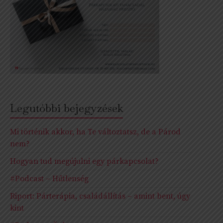
Legutóbbi bejegyzések
Mi történik akkor, ha Te változtatsz, de a Párod
nem?
Hogyan tud megújulni egy párkapcsolat?
#Podcast – Hűtlenség
Riport: Párterápia, családállítás – amint bent, úgy
kint