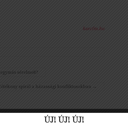
karcfm.hu
 egymás sérelmeit?
 Jótékony spirál a házassági konfliktusokban
→
ÚJ! ÚJ! ÚJ!