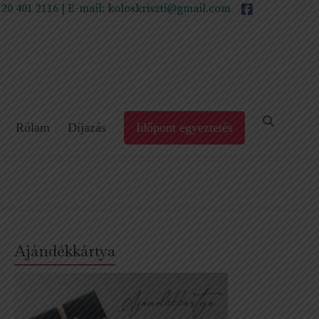
 20 401 2116
| E-mail:
koloskriszti@gmail.com
Rólam
Díjazás
Időpont egyeztetés
Ajándékkártya