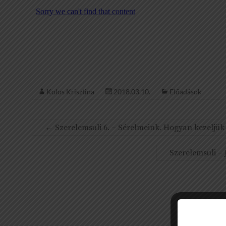
Kolos Krisztina
2018.03.10.
Előadások
←
Szerelemsuli 6. – Sérelmeink. Hogyan kezeljük
Szerelemsuli –