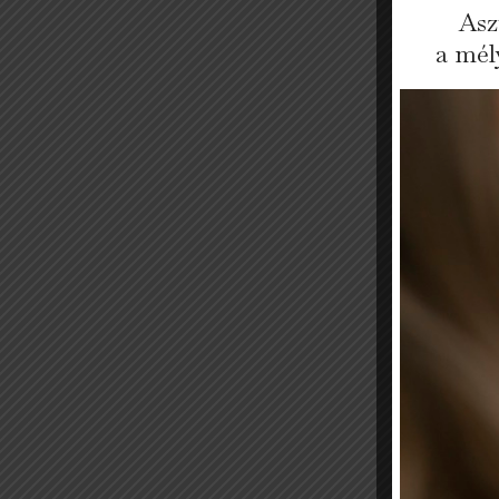
Asz
a mél