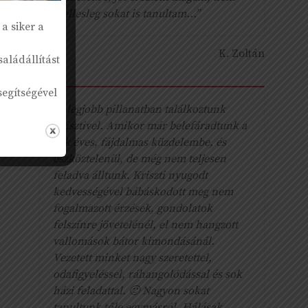
mellesleg sokat is tanultam...”
a siker a
K. Zoltán
aládállítást
segítségével
“A legjobb pillanatban találkoztunk
Krisztivel. Amikor már belefáradtunk a
sok éves, fájdalmas küzdelembe, és
eszköztelenül, de még nem teljesen
feladva álltunk. Kriszti nyugodt
kedvességével bábáskodott meg nem
fogalmazott érzések, gondolatok
felszínre jövetelénél, el nem hangzott
vallomások bátor kimondásánál.
Vezetett minket nagy szeretettel,
odafigyeléssel, ráhangolódással és sok
házi feladattal. 🙂 Nagyon sokat
tanultunk tőle egymásról. Hálásak