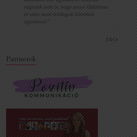
vagyunk neki is, hogy annyi fájdalmas
év után most boldogok lehetünk
egymással.”
E&Cs
Partnerek