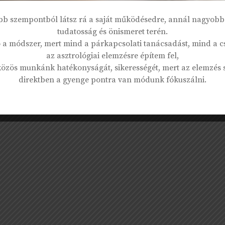
bb szempontból látsz rá a saját működésedre, annál nagyobb 
tudatosság és önismeret terén.
 a módszer, mert mind a párkapcsolati tanácsadást, mind a cs
az asztrológiai elemzésre építem fel,
 közös munkánk hatékonyságát, sikerességét, mert az elemzés 
direktben a gyenge pontra van módunk fókuszálni.