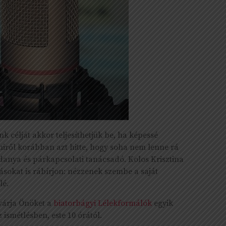
 célját akkor teljesíthetjük be, ha képessé
amiről korábban azt hitte, hogy soha nem lenne rá
danya és párkapcsolati tanácsadó. Kolos Krisztina
ásokat is rábírjon: nézzenek szembe a saját
lé.
 várja Önöket a
biatorbágyi Lélekformálók
egyik
 ismétlésben, este 10 órától.