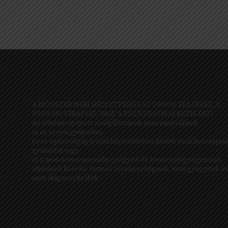
A MÓDSZER NEM HELYETTESÍTI AZ ORVOSI ELLÁTÁST, A
PSZICHOTERÁPIÁT, VAGY A PSZICHIÁTRIAI KEZELÉST!
Az általam nyújtott szolgáltatások nem minősülnek
a) az orvosi gyakorlat,
b) az egészségügyi szakképesítéshez kötött pszichoterápiá
gyakorlat vagy
c) a nem-konvencionális gyógyító és természetgyógyászati
eljárások körébe tartozó tevékenységnek, nem gyógyítok é
nem diagnosztizálok.