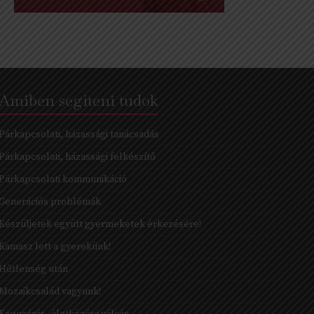
Amiben segíteni tudok
Párkapcsolati, házassági tanácsadás
Párkapcsolati, házassági felkészítő
Párkapcsolati kommunikáció
Generációs problémák
Készüljetek együtt gyermeketek érkezésére!
Kamasz lett a gyerekünk!
Hűtlenség után
Mozaikcsalád vagyunk!