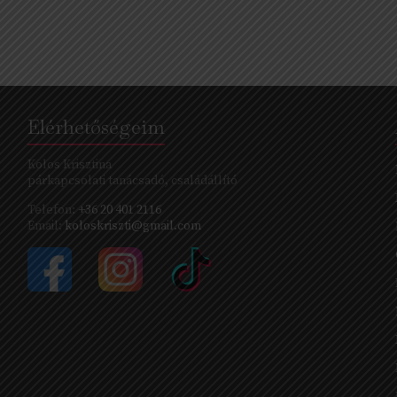
Elérhetőségeim
Kolos Krisztina
párkapcsolati tanácsadó, családállító
Telefon:
+36 20 401 2116
Email:
koloskriszti@gmail.com
s
s