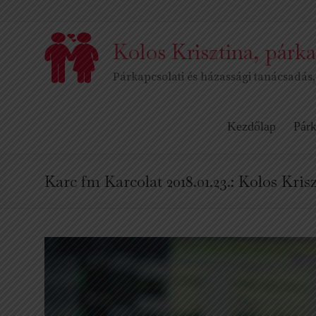
Skip
to
content
Kolos Krisztina, párka
Párkapcsolati és házassági tanácsadás,
Kezdőlap
Párk
Karc fm Karcolat 2018.01.23.: Kolos Kris