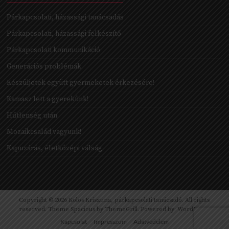
Párkapcsolati, házassági tanácsadás
Párkapcsolati, házassági felkészítő
Párkapcsolati kommunikáció
Generációs problémák
Készüljetek együtt gyermeketek érkezésére!
Kamasz lett a gyerekünk!
Hűtlenség után
Mozaikcsalád vagyunk!
Kapuzárás, életközépi válság
Copyright © 2026
Kolos Krisztina, párkapcsolati tanácsadó
. All rights
reserved. Theme
Spacious
by ThemeGrill. Powered by:
WordPress
.
Kapcsolat
Impresszum
Adatvédelem