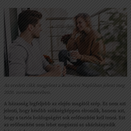
Az eredeti cikk megjelent a Budaörsi Naplóban jelent meg
2020. novemeberében.
A házasság legfeljebb az elején magától szép. Ez nem azt
jelenti, hogy később szükségképpen elromlik, hanem azt,
hogy a tartós boldogságért sok erőfeszítést kell tenni. Ezt
az erőfeszítést nem lehet megúszni az akárhányadik