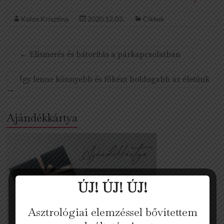
Kolos Krisztina
2020.12.03.
Cikkek
←
Elismerés és bátorítás a párkapcsolatban
Így lenne könnyebb és főként boldogabb az életünk
→
Ajándékkártya
ÚJ! ÚJ! ÚJ!
Asztrológiai elemzéssel bővítettem