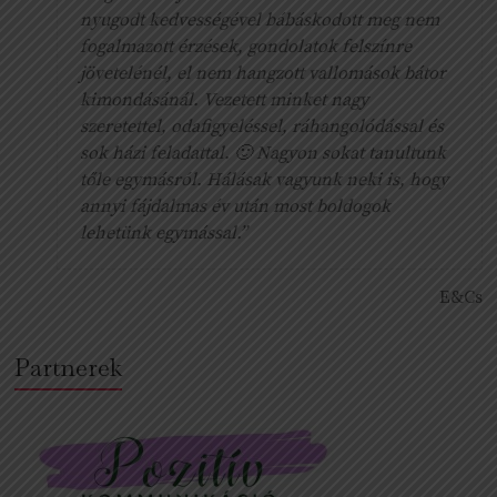
nyugodt kedvességével bábáskodott meg nem
fogalmazott érzések, gondolatok felszínre
jövetelénél, el nem hangzott vallomások bátor
kimondásánál. Vezetett minket nagy
szeretettel, odafigyeléssel, ráhangolódással és
sok házi feladattal. 🙂 Nagyon sokat tanultunk
tőle egymásról. Hálásak vagyunk neki is, hogy
annyi fájdalmas év után most boldogok
lehetünk egymással.”
E&Cs
Partnerek