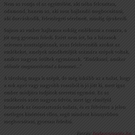
Nem az rontja el az együttélést, aki néha felcsattan,
odamond, hanem az, aki nem hajlandó megbocsátani,
aki durcáskodik, felemlegeti sérelmeit, mindig újrakezdi.
Sajnos az ember hajlamos sokáig emlékezni a rosszra, a
jót meg gyorsan feledi. Ezért nem árt, ha a házasok
szívesen nosztalgiáznak, azaz felelevenítik azokat az
emlékeket, amelyek mindkettőjük számára szépek voltak,
amikor nagyon örültek egymásnak.
“Emlékszel, amikor
először megszorítottad a kezemet…”
A távolság maga is szépít, de még inkább az a tudat, hogy
a sok apró vagy nagyobb rosszból is jó jött ki, mert igaz
ember módjára tudjátok szeretni egymást. Ez az
emlékezés azért nagyon üdvös, mert így elmélyül
bennetek az összetartozás tudata, és ez felvértez a jelen
esetleges kísértései ellen, segít mindent könnyebben
megbocsátani, gyorsan feledni.
forrás:
budaorsinaplo.hu