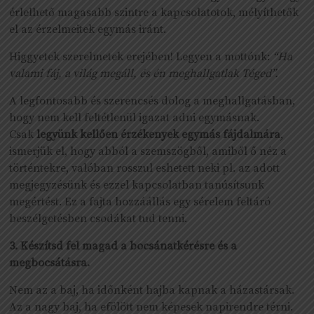
érlelhető magasabb szintre a kapcsolatotok, mélyíthetők
el az érzelmeitek egymás iránt.
Higgyetek szerelmetek erejében! Legyen a mottónk:
“Ha
valami fáj, a világ megáll, és én meghallgatlak Téged”.
A legfontosabb és szerencsés dolog a meghallgatásban,
hogy nem kell feltétlenül igazat adni egymásnak.
Csak
legyünk kellően érzékenyek egymás fájdalmára
,
ismerjük el, hogy abból a szemszögből, amiből ő néz a
történtekre, valóban rosszul eshetett neki pl. az adott
megjegyzésünk és ezzel kapcsolatban tanúsítsunk
megértést. Ez a fajta hozzáállás egy sérelem feltáró
beszélgetésben csodákat tud tenni.
3. Készítsd fel magad a bocsánatkérésre és a
megbocsátásra.
Nem az a baj, ha időnként hajba kapnak a házastársak.
Az a nagy baj, ha efölött nem képesek napirendre térni.