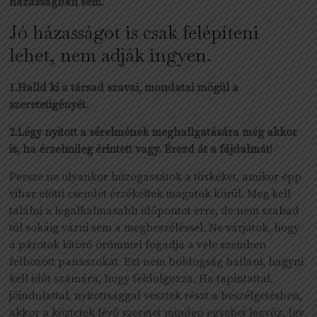
házasságban sem.
Jó házasságot is csak felépíteni
lehet, nem adják ingyen.
1.Halld ki a társad szavai, mondatai mögül a
szeretetigényét.
2.Légy nyitott a sérelmének meghallgatására még akkor
is, ha érzelmileg érintett vagy. Érezd át a fájdalmát!
Persze ne olyankor húzogassátok a tüskéket, amikor épp
vihar előtti csendet érzékeltek magatok körül. Meg kell
találni a legalkalmasabb időpontot erre, de nem szabad
túl sokáig várni sem a megbeszéléssel. Ne várjátok, hogy
a párotok kitörő örömmel fogadja a vele szemben
felhozott panaszokat. Ezt nem boldogság hallani, hagyni
kell időt számára, hogy feldolgozza. Ha tapintattal,
jóindulattal, nyitottsággal vesztek részt a beszélgetésben,
akkor a köztetek lévő szeretet minden egyebet legyőz. Így