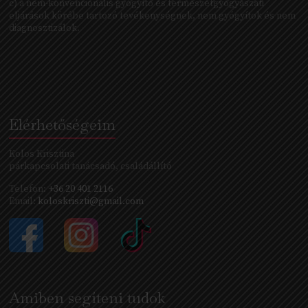
c) a nem-konvencionális gyógyító és természetgyógyászati
eljárások körébe tartozó tevékenységnek, nem gyógyítok és nem
diagnosztizálok.
Elérhetőségeim
Kolos Krisztina
párkapcsolati tanácsadó, családállító
Telefon:
+36 20 401 2116
Email:
koloskriszti@gmail.com
Amiben segíteni tudok