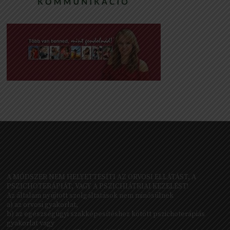
A MÓDSZER NEM HELYETTESÍTI AZ ORVOSI ELLÁTÁST, A
PSZICHOTERÁPIÁT, VAGY A PSZICHIÁTRIAI KEZELÉST!
Az általam nyújtott szolgáltatások nem minősülnek
a) az orvosi gyakorlat,
b) az egészségügyi szakképesítéshez kötött pszichoterápiás
gyakorlat vagy