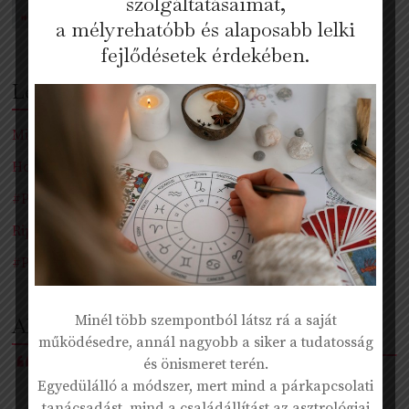
szolgáltatásaimat,
a mélyrehatóbb és alaposabb lelki
fejlődésetek érdekében.
Legutóbbi bejegyzések
Mi történik akkor, ha Te változtatsz, de a Párod nem?
Hogyan tud megújulni egy párkapcsolat?
#Podcast – Hűtlenség
Riport: Párterápia, családállítás – amint bent, úgy kint
#Podcast – Önismeret
Minél több szempontból látsz rá a saját
Akiknek már segítettem:
működésedre, annál nagyobb a siker a tudatosság
és önismeret terén.
„Ismételten nem győzöm megköszönni a
Egyedülálló a módszer, mert mind a párkapcsolati
megerősítését, tapasztalatát, meglátásait.
tanácsadást, mind a családállítást az asztrológiai