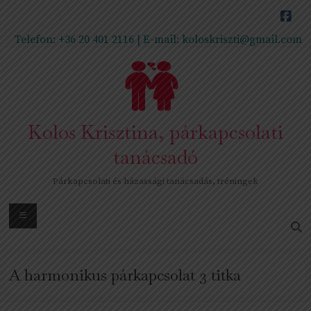
Skip
to
content
Telefon:
+36 20 401 2116
| E-mail:
koloskriszti@gmail.com
Kolos Krisztina, párkapcsolati
tanácsadó
Párkapcsolati és házassági tanácsadás, tréningek
Menu
A harmonikus párkapcsolat 3 titka