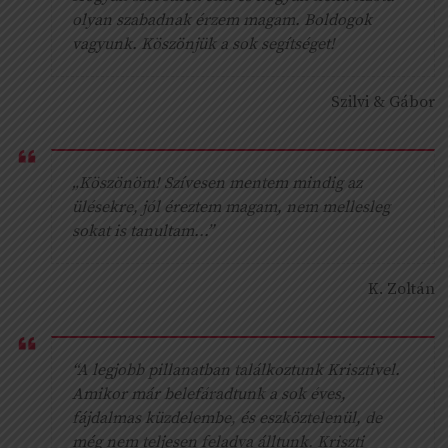
olyan szabadnak érzem magam. Boldogok
vagyunk. Köszönjük a sok segítséget!
Szilvi & Gábor
„Köszönöm! Szívesen mentem mindig az
ülésekre, jól éreztem magam, nem mellesleg
sokat is tanultam...”
K. Zoltán
“A legjobb pillanatban találkoztunk Krisztivel.
Amikor már belefáradtunk a sok éves,
fájdalmas küzdelembe, és eszköztelenül, de
még nem teljesen feladva álltunk. Kriszti